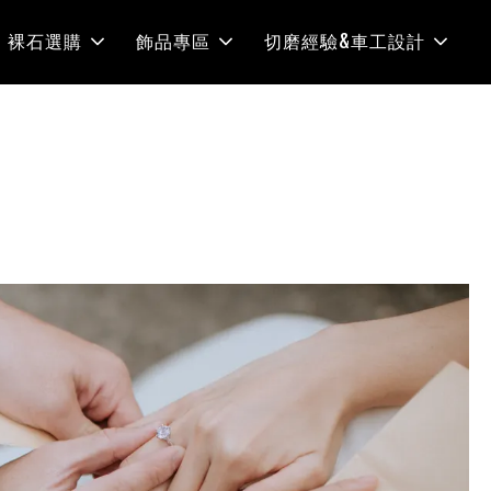
裸石選購
飾品專區
切磨經驗&車工設計