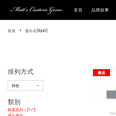
首頁
品牌故事
›
首頁
蛋白石(Opal)
排列方式
優惠
類別
精選系列｜(⁰▿⁰)
裸石專區