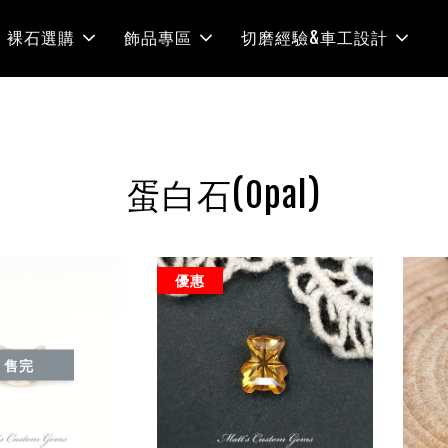
裸石選購
飾品專區
切磨經驗&車工設計
蛋白石(Opal)
優惠
售完