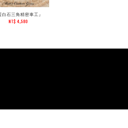
蛋白石三角精密車工』
NT$ 4,580