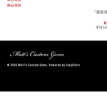
飾品專區
『墨西
N
NT$ 5
© 2026 Matt's Custom Gems. Powered by
EasyStore