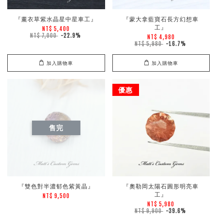
『薰衣草紫水晶星中星車工』
『蒙大拿藍寶石長方幻想車
工』
NT$ 5,400
NT$ 7,000
-22.9%
NT$ 4,980
NT$ 5,980
-16.7%
加入購物車
加入購物車
優惠
售完
『雙色對半濃郁色紫黃晶』
『奧勒岡太陽石圓形明亮車
工』
NT$ 9,500
NT$ 5,980
NT$ 9,900
-39.6%