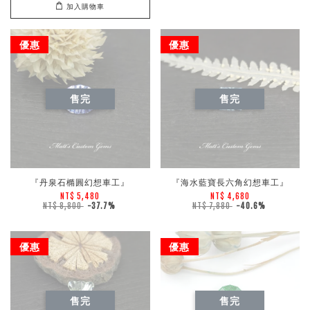
加入購物車
優惠
優惠
售完
售完
『丹泉石橢圓幻想車工』
『海水藍寶長六角幻想車工』
NT$ 5,480
NT$ 4,680
NT$ 8,800
-37.7%
NT$ 7,880
-40.6%
優惠
優惠
售完
售完