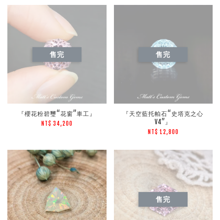
售完
售完
『櫻花粉碧璽“花窗”車工』
『天空藍托帕石“史塔克之心
V4”』
NT$ 34,200
NT$ 12,800
售完