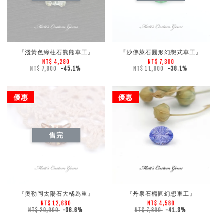
『淺黃色綠柱石熊熊車工』
『沙佛萊石圓形幻想式車工』
NT$ 4,280
NT$ 7,300
NT$ 7,800
-45.1%
NT$ 11,800
-38.1%
優惠
優惠
售完
『奧勒岡太陽石大橘為重』
『丹泉石橢圓幻想車工』
NT$ 12,680
NT$ 4,580
NT$ 20,000
-36.6%
NT$ 7,800
-41.3%