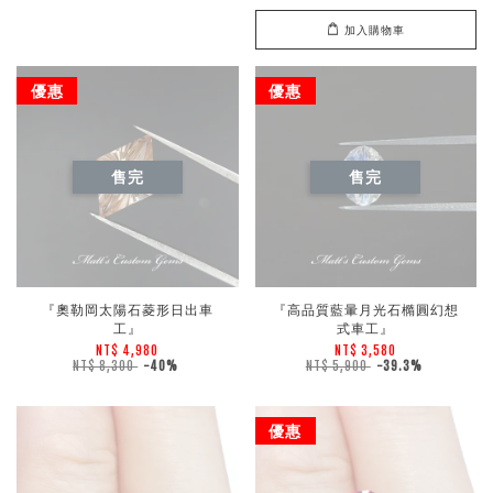
加入購物車
優惠
優惠
售完
售完
『奧勒岡太陽石菱形日出車
『高品質藍暈月光石橢圓幻想
工』
式車工』
NT$ 4,980
NT$ 3,580
NT$ 8,300
-40%
NT$ 5,900
-39.3%
優惠