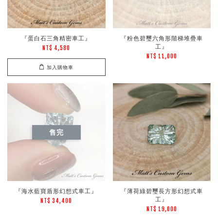
『蛋白石三角精密車工』
『粉色碧璽六角形階梯堆疊車
工』
NT$ 4,580
NT$ 11,000
加入購物車
售完
『海水藍寶盾形幻想式車工』
『薄荷綠碧璽長方形幻想式車
工』
NT$ 34,400
NT$ 19,000