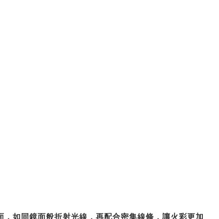
面，如同鏡面般折射光線，再配合密集線條，讓火彩更加