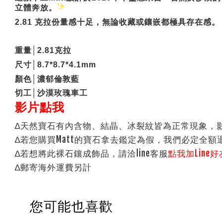
立體奔放。
2.81
克拉份量感十足，無論收藏或鑲嵌都極具存在感。
重量
│2.81
克拉
尺寸
│8.7*8.7*4.1mm
顏色
│
濃郁倫敦藍
切工
│
沙漠玫瑰車工
影片點我
∆天然寶石有內含物、結晶、冰裂紋皆為正常現象，
∆若您購買Matt的寶石拿去鑑定為假，我們必定全額
∆若想將此裸石鑲成飾品，請洽line客服
點我加Line好
∆郵寄海外運費另計
您可能也喜歡