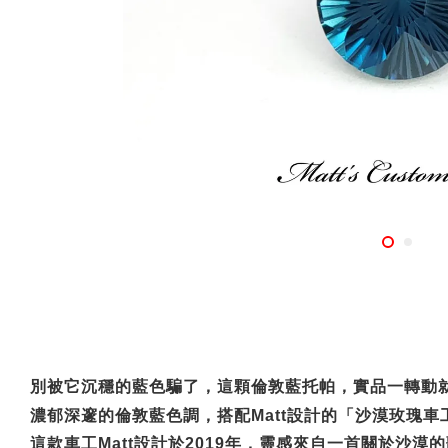
別被它沉穩的藍色騙了，這顆倫敦藍托帕，實品一轉動
濃郁深邃的倫敦藍色調，搭配
Matt
設計的「沙漠玫瑰車
這款車工
Matt
設計於
2019
年，靈感來自一首關於沙漠的