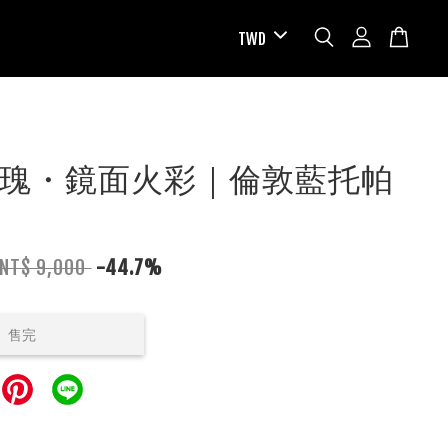
瑰・鏡面火彩｜倫敦藍托帕
NT$ 9,000
-44.7%
售完