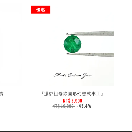
優惠
寶
『濃郁祖母綠圓形幻想式車工』
NT$ 5,900
NT$ 10,800
-45.4%