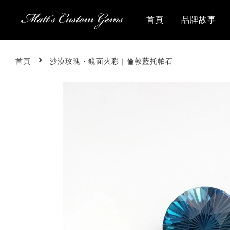
首頁
品牌故事
›
首頁
沙漠玫瑰・鏡面火彩｜倫敦藍托帕石