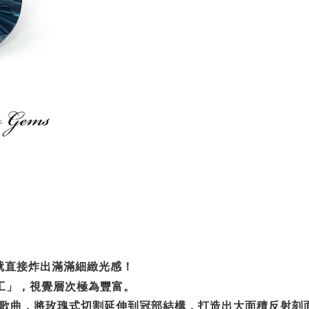
就直接炸出滿滿細緻光感！
工」，視覺層次極為豐富。
歌曲，將玫瑰式切割延伸到冠部結構，打造出大面積反射刻