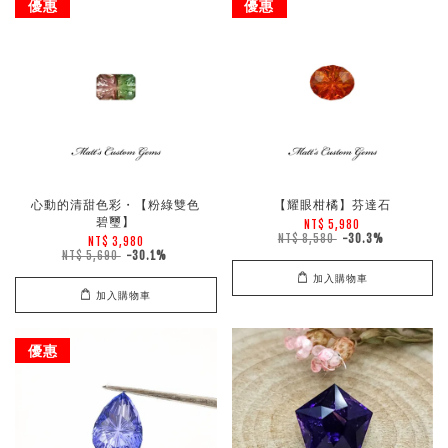
優惠
優惠
心動的清甜色彩・【粉綠雙色
【耀眼柑橘】芬達石
碧璽】
NT$ 5,980
NT$ 8,580
-30.3%
NT$ 3,980
NT$ 5,690
-30.1%
加入購物車
加入購物車
優惠