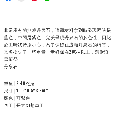
非常稀有的無燒丹泉石，這顆材料拿到時發現兩邊是
藍色，中間是紫色，完美呈現丹泉石的多色性。因此
施工時我特別小心，為了保留住這顆丹泉石的特質，
又多損失了一些重量，幸好保在2克拉以上，還附證
書唷😊
丹泉石
重量│2.48克拉
尺寸│10.5*6.5*3.8mm
顏色│藍紫色
切工│長方幻想車工