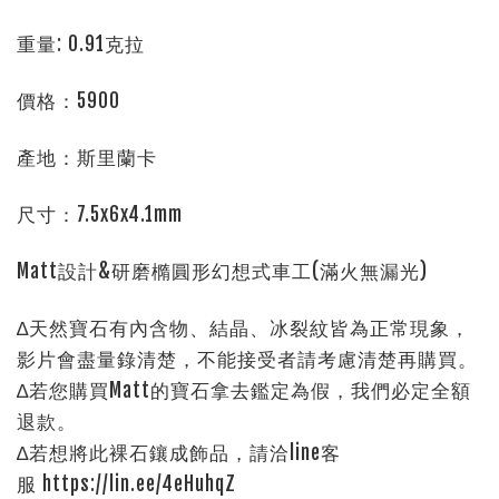
重量: 0.91克拉
價格：5900
產地：斯里蘭卡
尺寸：7.5x6x4.1mm
Matt設計&研磨
橢圓
形幻想式車工(滿火無漏光)
∆天然寶石有內含物、結晶、冰裂紋皆為正常現象，
影片會盡量錄清楚，不能接受者請考慮清楚再購買。
∆若您購買Matt的寶石拿去鑑定為假，我們必定全額
退款。
∆若想將此裸石鑲成飾品，請洽line客
服 https://lin.ee/4eHuhqZ